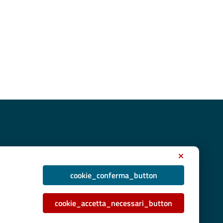
cookie_conferma_button
rse del PO Puglia 2014/2020 - Asse XIII e POC 2014/2020
cookie_accetta_necessari_button