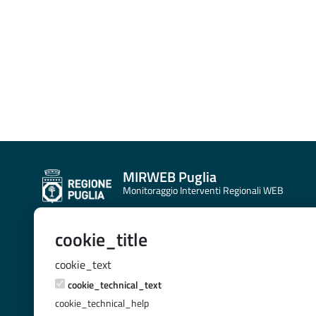
MIRWEB Puglia
Monitoraggio Interventi Regionali WEB
cookie_title
CONTATTI E INDIRIZZI
SEZIONE PROGRAMMAZIONE UNITARIA
cookie_text
VIA G. GENTILE 52,70100 - BARI
cookie_technical_text
cookie_technical_help
Mail:
helpdeskmir@innova.puglia.it