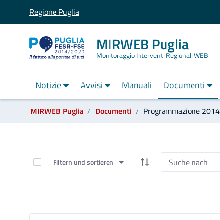
Regione Puglia
MIRWEB Puglia
Monitoraggio Interventi Regionali WEB
Notizie
Avvisi
Manuali
Documenti
label_ti_trovi_in:
MIRWEB Puglia
Documenti
Programmazione 201
Programmazione 2014/2020 - MIRWEB P
Elemente auswählen
Filtern und sortieren