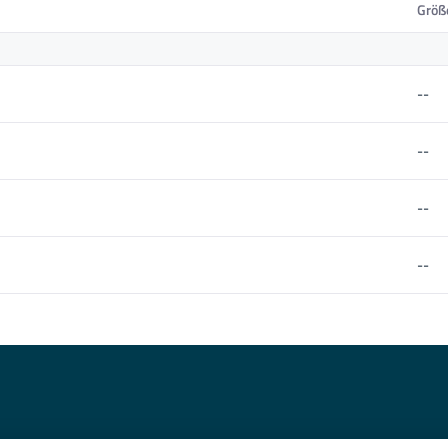
Größ
--
--
--
--